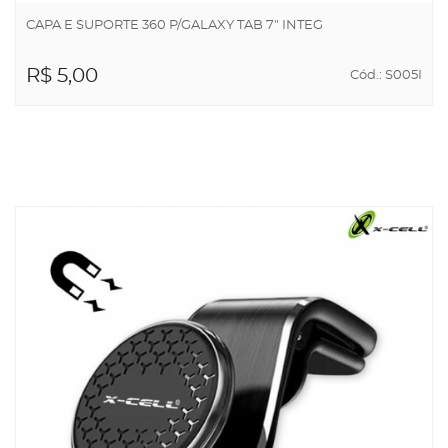
CAPA E SUPORTE 360 P/GALAXY TAB 7" INTEG
R$ 5,00
Cód.: S005I
ADICIONAR AO
CARRINHO