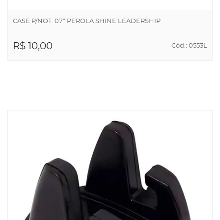
CASE P/NOT. 07" PEROLA SHINE LEADERSHIP
R$ 10,00
Cód.: 0553L
ADICIONAR AO
CARRINHO