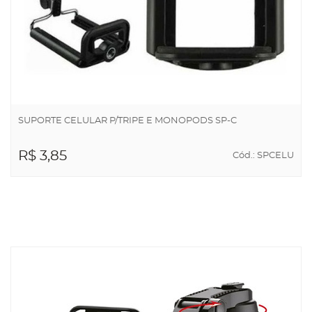
SUPORTE CELULAR P/TRIPE E MONOPODS SP-C
R$ 3,85
Cód.: SPCELU
ADICIONAR AO
CARRINHO