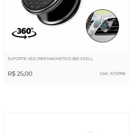
SUPORTE VEIC.P/AR MAGNETICO 360 XCELL
R$ 25,00
Cód.: XCSP66
ADICIONAR AO
CARRINHO