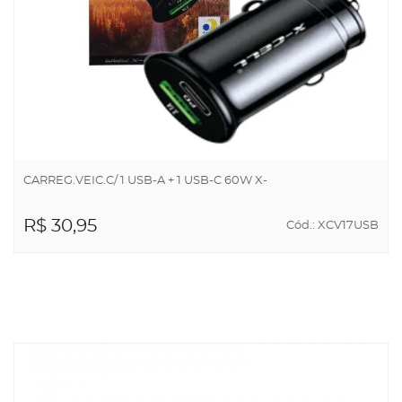
CARREG.VEIC.C/ 1 USB-A + 1 USB-C 60W X-
R$ 30,95
Cód.: XCV17USB
ADICIONAR AO
CARRINHO