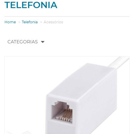
TELEFONIA
Home
Telefonia
Acessórios
Toggle
CATEGORIAS
navigation