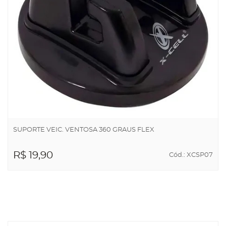
SUPORTE VEIC. VENTOSA 360 GRAUS FLEX
R$ 19,90
Cód.: XCSP07
ADICIONAR AO
CARRINHO