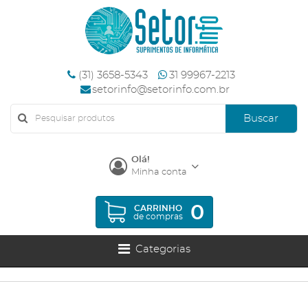
(31) 3658-5343
31 99967-2213
setorinfo@setorinfo.com.br
Buscar
Olá!
Minha conta
0
CARRINHO
de compras
Categorias