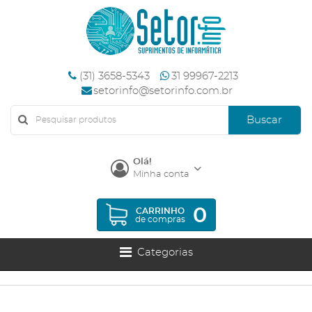
(31) 3658-5343
31 99967-2213
setorinfo@setorinfo.com.br
Buscar
Olá!
Minha conta
0
CARRINHO
de compras
Categorias