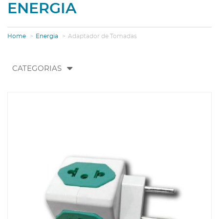
ENERGIA
Home
Energia
Adaptador de Tomadas
Toggle
CATEGORIAS
navigation