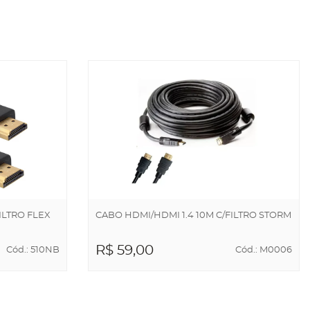
CARRINHO
ILTRO FLEX
CABO HDMI/HDMI 1.4 10M C/FILTRO STORM
R$ 59,00
Cód.: 510NB
Cód.: M0006
ADICIONAR AO
CARRINHO