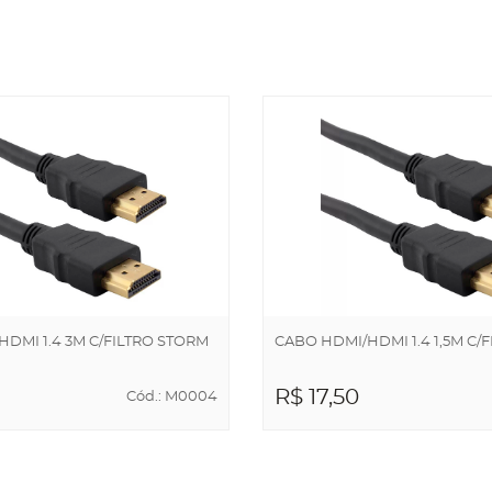
NHO
CARRINHO
DMI 1.4 3M C/FILTRO STORM
CABO HDMI/HDMI 1.4 1,5M C/F
R$ 17,50
Cód.: M0004
NAR AO
ADICIONAR AO
NHO
CARRINHO