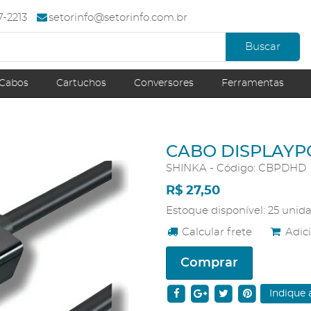
67-2213
setorinfo@setorinfo.com.br
Buscar
Cabos
Cartuchos
Conversores
Ferramentas
CABO DISPLAYPO
SHINKA - Código: CBPDHD
R$ 27,50
Estoque disponível: 25 unid
Calcular frete
Adici
Comprar
Indique