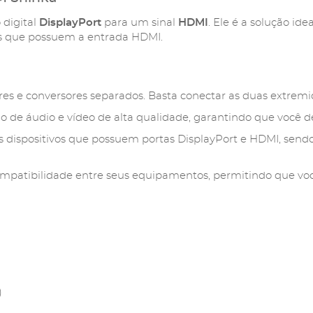
 digital
DisplayPort
para um sinal
HDMI
. Ele é a solução i
res que possuem a entrada HDMI.
s e conversores separados. Basta conectar as duas extremid
 de áudio e vídeo de alta qualidade, garantindo que você de
dispositivos que possuem portas DisplayPort e HDMI, sendo 
a compatibilidade entre seus equipamentos, permitindo que 
)