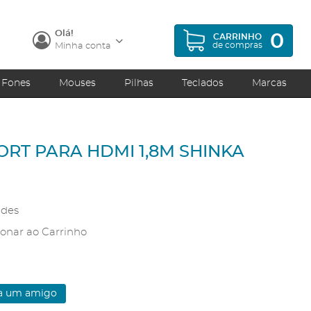
Olá!
0
CARRINHO
de compras
Minha conta
Fones
Mouses
Pilhas
Teclados
Marcas
RT PARA HDMI 1,8M SHINKA
ades
onar ao Carrinho
 a um amigo