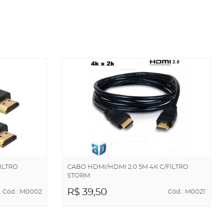
FILTRO
CABO HDMI/HDMI 2.0 5M 4K C/FILTRO
STORM
R$ 39,50
Cód.: M0002
Cód.: M0021
ADICIONAR AO