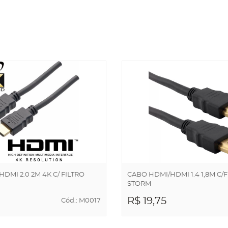
DMI 2.0 2M 4K C/ FILTRO
CABO HDMI/HDMI 1.4 1,8M C/
STORM
R$ 19,75
Cód.: M0017
NAR AO
ADICIONAR AO