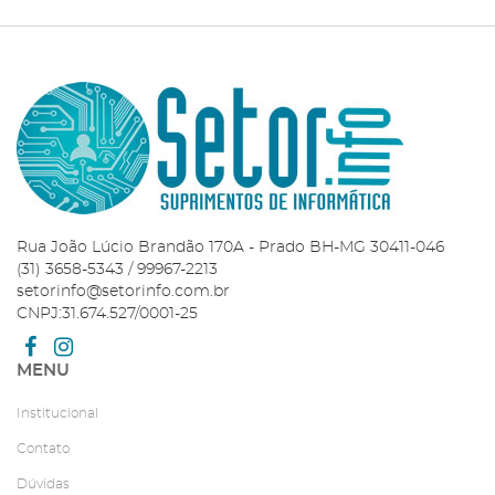
ADICIONAR AO
CARRINHO
Rua João Lúcio Brandão 170A - Prado BH-MG 30411-046
(31) 3658-5343 / 99967-2213
setorinfo@setorinfo.com.br
CNPJ:31.674.527/0001-25
MENU