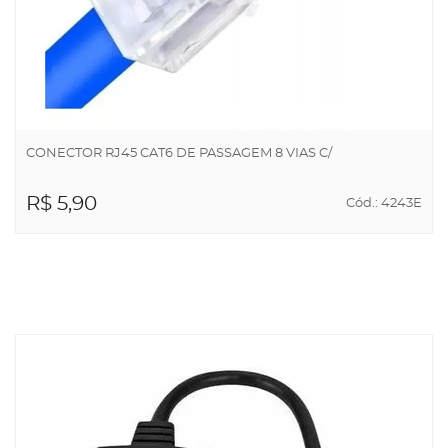
CONECTOR RJ45 CAT6 DE PASSAGEM 8 VIAS C/
R$ 5,90
Cód.: 4243E
ADICIONAR AO
CARRINHO