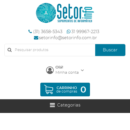
(31) 3658-5343
31 99967-2213
setorinfo@setorinfo.com.br
Buscar
Olá!
Minha conta
0
CARRINHO
de compras
Categorias