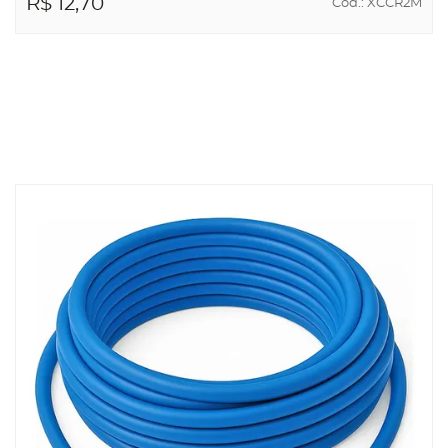
CABO PATCH CORD CAT6 2M AZUL SHINKA
R$ 12,70
Cód.: XCCR2M
ADICIONAR AO
CARRINHO