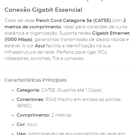
Descrição
Cabo Patch Cord CAT5E 2M (Azul):
Conexão Gigabit Essencial
Cabo de rede
Patch Cord Categoria 5e (CAT5E)
com
2
metros de comprimento
, ideal para conexões de curta
distância e organização. Suporta redes
Gigabit Ethernet
(1000 Mbps)
, garantindo transmissão de dados rápida e
estável. A cor
Azul
facilita a identificação na sua
infraestrutura de rede. Perfeito para ligar PCs,
roteadores, switches, TVs e consoles.
Características Principais
Categoria:
CAT5E (Suporta até 1 Gbps).
Conectores:
RJ45 Macho em ambas as pontas
(8P8C).