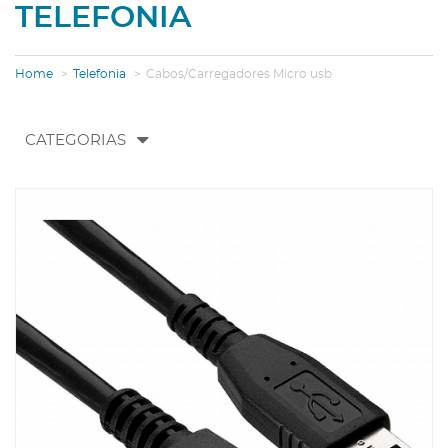
TELEFONIA
Home
Telefonia
Cabos/Carregadores Micro usb
Toggle
CATEGORIAS
navigation