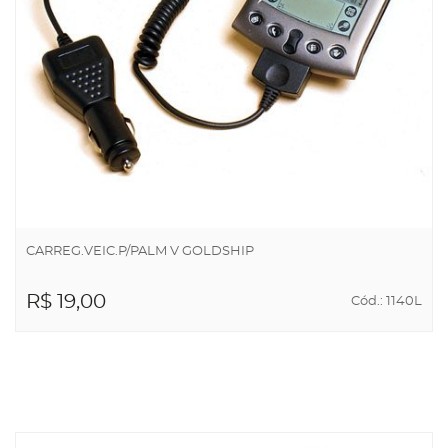
CARREG.VEIC.P/PALM V GOLDSHIP
R$ 19,00
Cód.: 1140L
ADICIONAR AO
CARRINHO