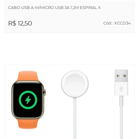
CABO USB A-M/MICRO USB 3A 1,2M ESPIRAL X
R$ 12,50
Cód.: XCCD34
ADICIONAR AO
CARRINHO