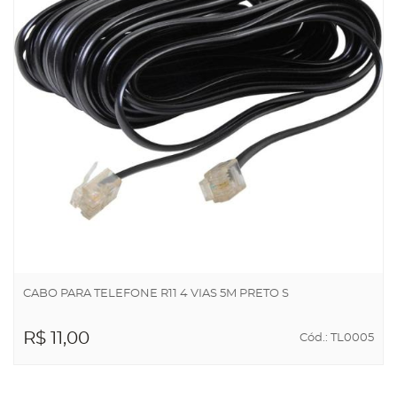
CABO PARA TELEFONE R11 4 VIAS 5M PRETO S
R$ 11,00
Cód.: TL0005
ADICIONAR AO
CARRINHO