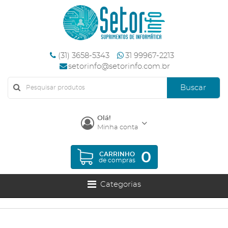
(31) 3658-5343
31 99967-2213
setorinfo@setorinfo.com.br
Buscar
Olá!
Minha conta
0
CARRINHO
de compras
Categorias