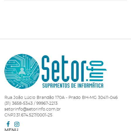
ADICIONAR AO
CARRINHO
Rua João Lúcio Brandão 170A - Prado BH-MG 30411-046
(31) 3658-5343 / 99967-2213
setorinfo@setorinfo.com.br
CNPJ:31.674.527/0001-25
MENU