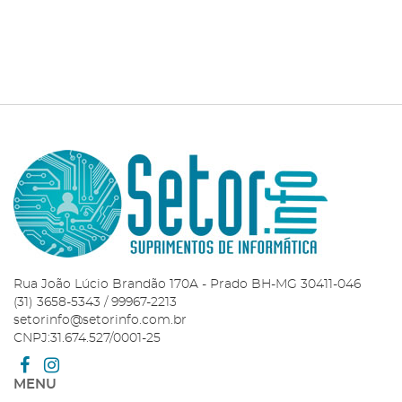
CARRINHO
Rua João Lúcio Brandão 170A - Prado BH-MG 30411-046
(31) 3658-5343 / 99967-2213
setorinfo@setorinfo.com.br
CNPJ:31.674.527/0001-25
MENU