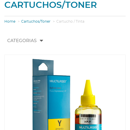
CARTUCHOS/TONER
Home
Cartuchos/Toner
Cartucho / Tinta
Toggle
CATEGORIAS
navigation