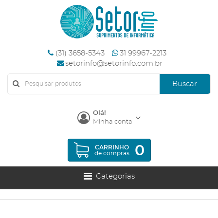
(31) 3658-5343
31 99967-2213
setorinfo@setorinfo.com.br
Buscar
Olá!
Minha conta
0
CARRINHO
de compras
Categorias