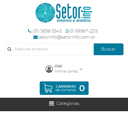
(31) 3658-5343
31 99967-2213
setorinfo@setorinfo.com.br
Buscar
Olá!
Minha conta
0
CARRINHO
de compras
Categorias