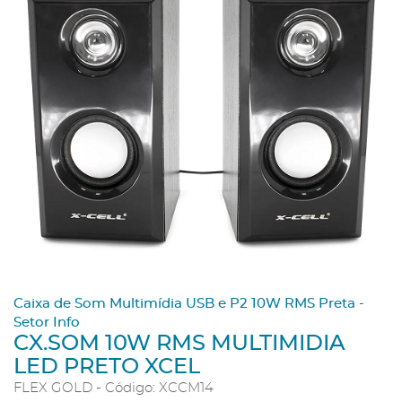
Caixa de Som Multimídia USB e P2 10W RMS Preta -
Setor Info
CX.SOM 10W RMS MULTIMIDIA
LED PRETO XCEL
FLEX GOLD - Código: XCCM14