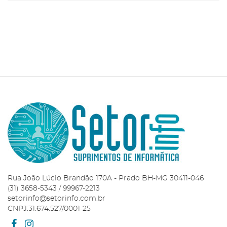
ADICIONAR AO
CARRINHO
Rua João Lúcio Brandão 170A - Prado BH-MG 30411-046
(31) 3658-5343 / 99967-2213
setorinfo@setorinfo.com.br
CNPJ:31.674.527/0001-25