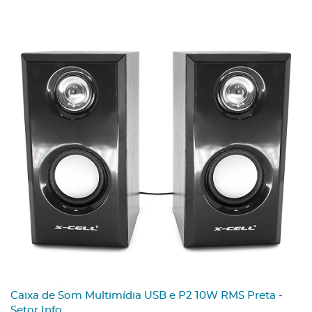
mídia USB e P2 10W RMS Preta -
Caixa de Som Multimídi
Setor Info