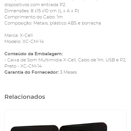
dispositivos com entrada P2
Dimensões: 8 x15 x10 cm (L x A x P)
Comprimento do Cabo: 1m
Composição: Metais, plástico ABS e borracha
Marca: X-Cell
Modelo: XC-CM-14
Conteúdo da Embalagem:
- Caixa de Som Multimídia X-Cell, Cabo de 1m, USB e P2,
Preto - XC-CM-14
Garantia do Fornecedor:
3 Meses
Relacionados