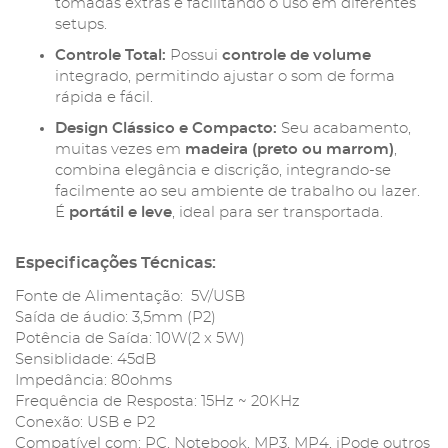
tomadas extras e facilitando o uso em diferentes
setups.
Controle Total:
Possui
controle de volume
integrado, permitindo ajustar o som de forma
rápida e fácil.
Design Clássico e Compacto:
Seu acabamento,
muitas vezes em
madeira (preto ou marrom)
,
combina elegância e discrição, integrando-se
facilmente ao seu ambiente de trabalho ou lazer.
É
portátil e leve
, ideal para ser transportada.
Especificações Técnicas:
Fonte de Alimentação: 5V/USB
Saída de áudio: 3,5mm (P2)
Potência de Saída: 10W(2 x 5W)
Sensiblidade: 45dB
Impedância: 80ohms
Frequência de Resposta: 15Hz ~ 20KHz
Conexão: USB e P2
Compatível com: PC, Notebook, MP3, MP4, iPode outros