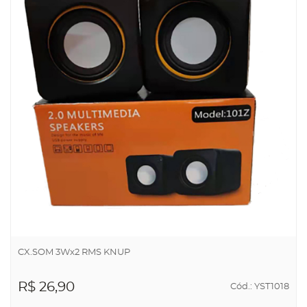
CX.SOM 3Wx2 RMS KNUP
R$ 26,90
Cód.: YST1018