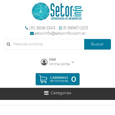
(31) 3658-5343
31 99967-2213
setorinfo@setorinfo.com.br
Buscar
Olá!
Minha conta
0
CARRINHO
de compras
Categorias