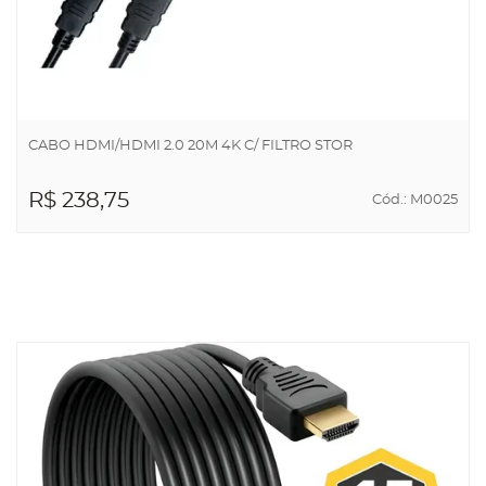
CABO HDMI/HDMI 2.0 20M 4K C/ FILTRO STOR
R$ 238,75
Cód.: M0025
ADICIONAR AO
CARRINHO