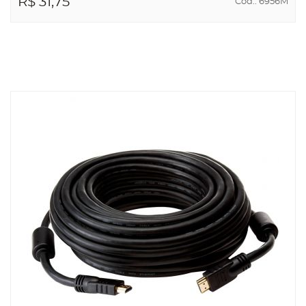
R$ 31,75
Cód.: 6956M
ADICIONAR AO
CARRINHO