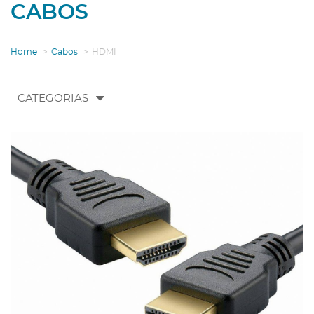
CABOS
Home
Cabos
HDMI
Toggle
CATEGORIAS
navigation