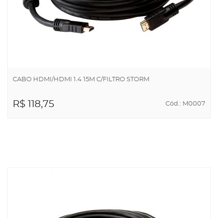
CABO HDMI/HDMI 1.4 15M C/FILTRO STORM
R$ 118,75
Cód.: M0007
ADICIONAR AO
CARRINHO