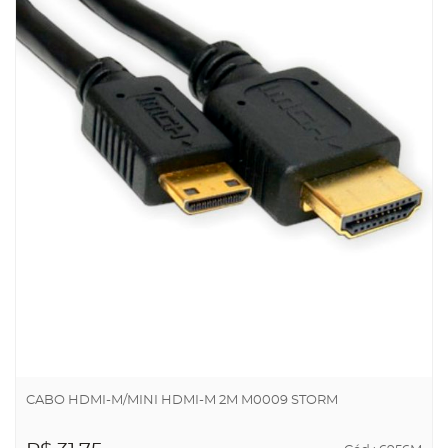
CABO HDMI-M/MINI HDMI-M 2M M0009 STORM