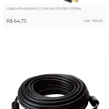
CABO HDMI/HDMI 2.0 10M 4K C/FILTRO STORM
R$ 64,75
Cód.: M0022
ADICIONAR AO
CARRINHO