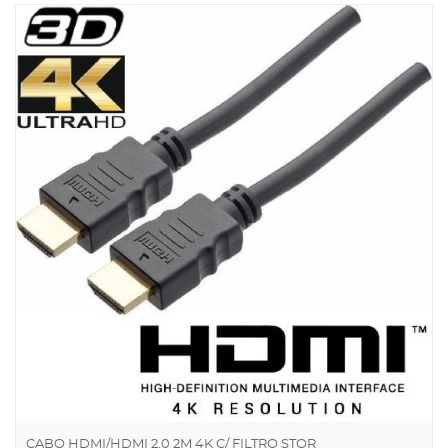
CABO HDMI/HDMI 2.0 2M 4K C/ FILTRO STOR