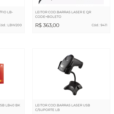
FIO LB-
LEITOR COD.BARRAS LASER E QR
CODE+BOLETO
R$ 363,00
Cód.: LBW200
Cód.: 9411
ADICIONAR AO
CARRINHO
SB LB40 BK
LEITOR COD.BARRAS LASER USB
C/SUPORTE LB