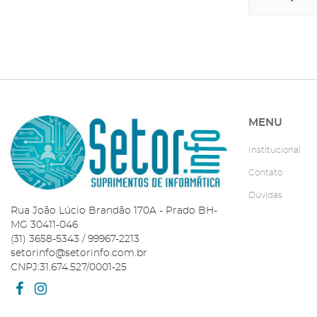
MENU
Institucional
Contato
Dúvidas
Rua João Lúcio Brandão 170A - Prado BH-
MG 30411-046
(31) 3658-5343 / 99967-2213
setorinfo@setorinfo.com.br
CNPJ:31.674.527/0001-25