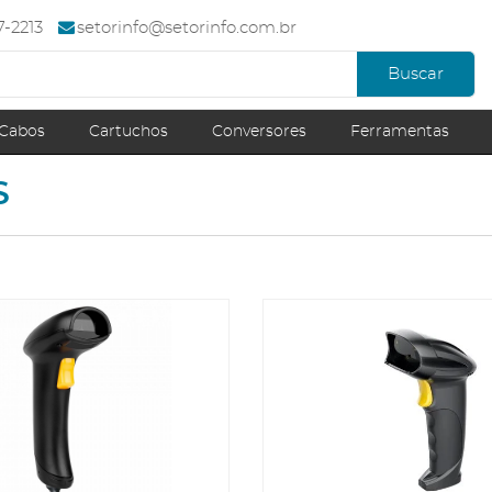
67-2213
setorinfo@setorinfo.com.br
Buscar
Cabos
Cartuchos
Conversores
Ferramentas
S