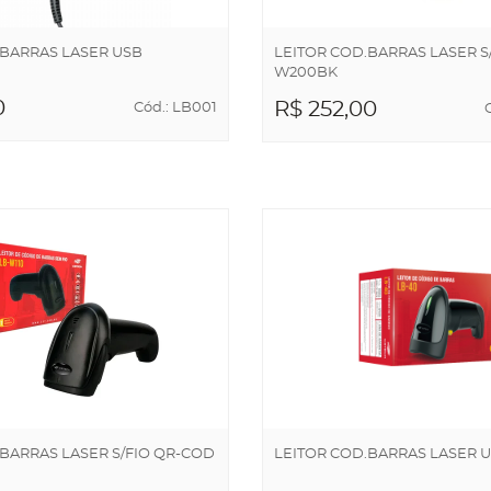
.BARRAS LASER USB
LEITOR COD.BARRAS LASER S/
W200BK
0
R$ 252,00
Cód.: LB001
NAR AO
ADICIONAR AO
NHO
CARRINHO
.BARRAS LASER S/FIO QR-COD
LEITOR COD.BARRAS LASER U