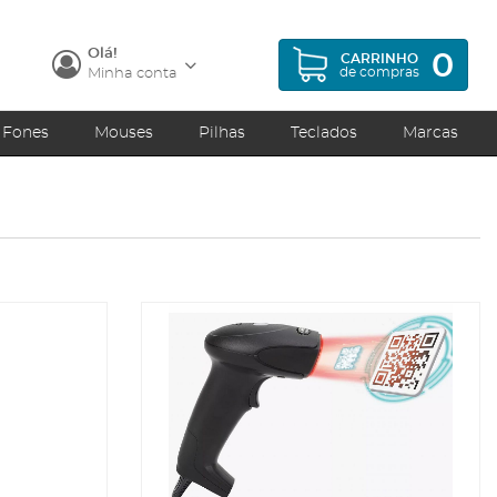
Olá!
0
CARRINHO
de compras
Minha conta
Fones
Mouses
Pilhas
Teclados
Marcas