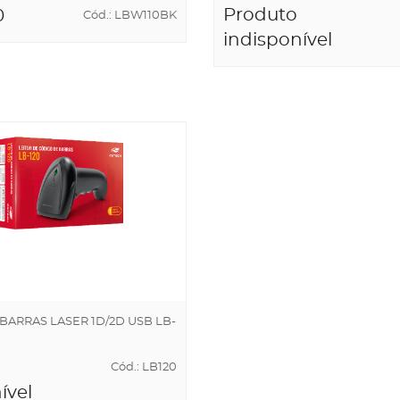
Produto
0
Cód.: LBW110BK
indisponível
NAR AO
NHO
BARRAS LASER 1D/2D USB LB-
Cód.: LB120
ível