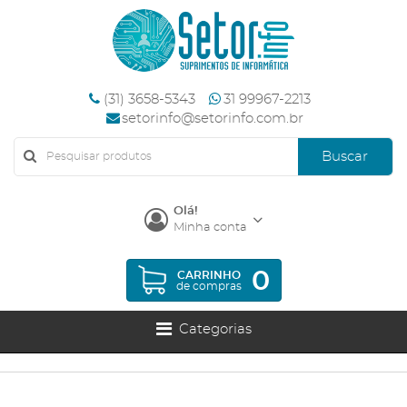
(31) 3658-5343
31 99967-2213
setorinfo@setorinfo.com.br
Buscar
Olá!
Minha conta
0
CARRINHO
de compras
Categorias