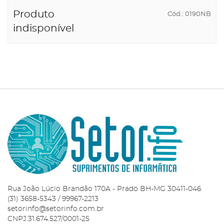
Produto
Cód.: 0190NB
indisponível
Rua João Lúcio Brandão 170A - Prado BH-MG 30411-046
(31) 3658-5343 / 99967-2213
setorinfo@setorinfo.com.br
CNPJ:31.674.527/0001-25