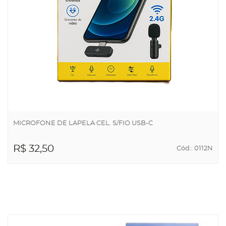
MICROFONE DE LAPELA CEL. S/FIO USB-C
R$ 32,50
Cód.: 0112N
ADICIONAR AO
CARRINHO