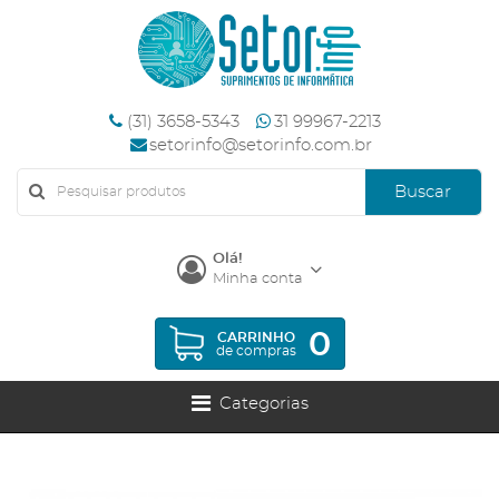
(31) 3658-5343
31 99967-2213
setorinfo@setorinfo.com.br
Buscar
Olá!
Minha conta
0
CARRINHO
de compras
Categorias