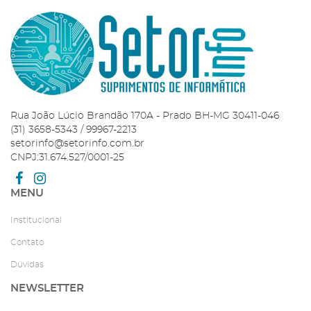
Rua João Lúcio Brandão 170A - Prado BH-MG 30411-046
(31) 3658-5343 / 99967-2213
setorinfo@setorinfo.com.br
CNPJ:31.674.527/0001-25
MENU
Institucional
Contato
Dúvidas
NEWSLETTER