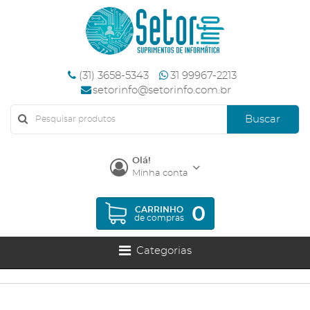
(31) 3658-5343
31 99967-2213
setorinfo@setorinfo.com.br
Buscar
Olá!
Minha conta
0
CARRINHO
de compras
Categorias