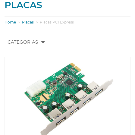
PLACAS
Home
Placas
Placas PCI Express
Toggle
CATEGORIAS
navigation