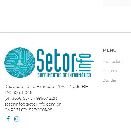
MENU
Institucional
Contato
Dúvidas
Rua João Lúcio Brandão 170A - Prado BH-
MG 30411-046
(31) 3658-5343 / 99967-2213
setorinfo@setorinfo.com.br
CNPJ:31.674.527/0001-25