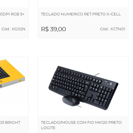
DPI RGB 5+
TECLADO NUMERICO RET.PRETO X-CELL
R$ 39,00
Cód.: KG02N
Cód.: XCTN01
ADICIONAR AO
CARRINHO
05 BRIGHT
TECLADO/MOUSE COM FIO MK120 PRETO
LOGITE