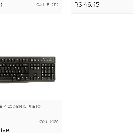
R$ 46,45
0
Cód.: EL2112
ADICIONAR AO
NAR AO
CARRINHO
NHO
B K120 ABNT2 PRETO
Cód.: K120
ível