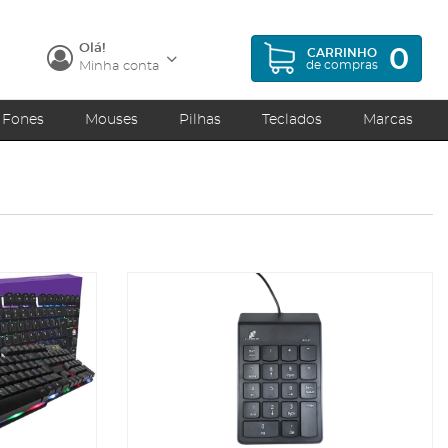
Olá!
0
CARRINHO
de compras
Minha conta
Fones
Mouses
Pilhas
Teclados
Marcas