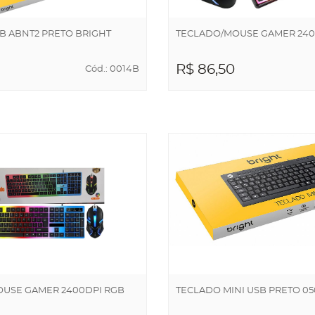
B ABNT2 PRETO BRIGHT
TECLADO/MOUSE GAMER 2400
R$ 86,50
Cód.: 0014B
NAR AO
ADICIONAR AO
NHO
CARRINHO
USE GAMER 2400DPI RGB
TECLADO MINI USB PRETO 05