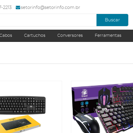
67-2213
setorinfo@setorinfo.com.br
Buscar
Cabos
Cartuchos
Conversores
Ferramentas