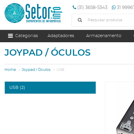
(31) 3658-5343
31 999
Categorias
Adaptadores
Armazenamento
JOYPAD / ÓCULOS
Home
Joypad / Óculos
USB
USB (2)