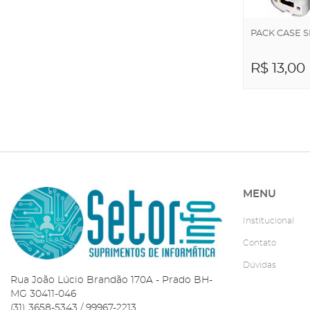
PACK CASE S
R$ 13,00
ADICIO
CARRI
MENU
Institucional
Contato
Dúvidas
Rua João Lúcio Brandão 170A - Prado BH-
MG 30411-046
(31) 3658-5343 / 99967-2213