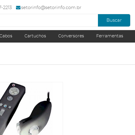
67-2213
setorinfo@setorinfo.com.br
Buscar
Cabos
Cartuchos
Conversores
Ferramentas