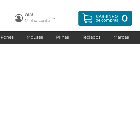
Olá!
0
CARRINHO
de compras
Minha conta
Fones
Mouses
Pilhas
Teclados
Marcas