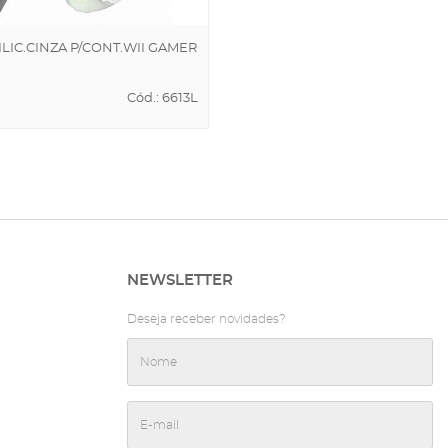
ILIC.CINZA P/CONT.WII GAMER
Cód.: 6613L
NAR AO
NHO
NEWSLETTER
Deseja receber novidades?