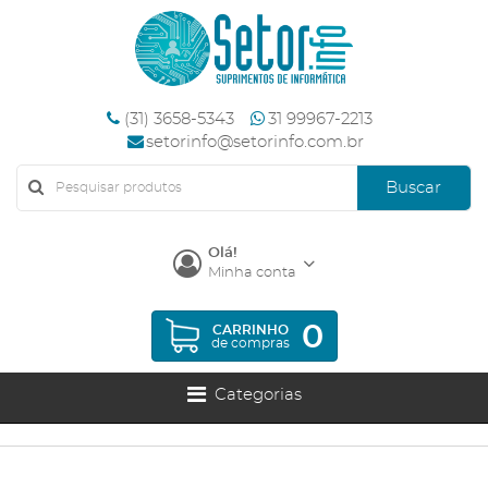
(31) 3658-5343
31 99967-2213
setorinfo@setorinfo.com.br
Buscar
Olá!
Minha conta
0
CARRINHO
de compras
Categorias